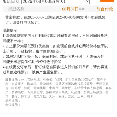
离店日期:
房型名称
08月07日
前台付款
早餐
非常抱歉，在2026-08-07日期至2026-08-08期间暂时不能在线预
订，请拨打电话预订。
温馨提示：
1.请选择您需要的入住时间和离店时间查询房价，不同时间段价格
可能不一样；
2.以上报价为最低预订优惠价，如发现前台或其它网站价格低于以
上价格，一经核实，赔付住客3倍差价；
3.如您到店时间晚于预订保留时间、或房间紧张时，为确保入住，
可能要求您提供信用卡资料进行担保；
4.在线提交订单后，预订信息会同步进入我们的订单库，请勿再通
过其他途径预订，以免产生重复预订。
服务设施：公共音响系统、有电梯、WIFI、前台贵重物品保险柜、商务中
心、会议服务、取款机、旅游服务、公共区域闭路电视监控系统、无障碍客
房、咖啡厅、酒吧、无烟楼层、中餐厅、西餐厅、非经营性客人休息区、宴会
厅、多功能厅、专用展览厅、多媒体演示系统、礼品廊、公共区域禁烟、暖
气、餐厅、停车场、充电车位、大床、双床、套房、上网、刷卡
房间设施：
会议设施：