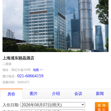
上海浦东丽晶酒店
二星级
地址：世纪大道210号
地图 >>
021-60664159
预订电话：
优惠代码：50201475
图片
介绍
会议
新闻
房价
入住日期: