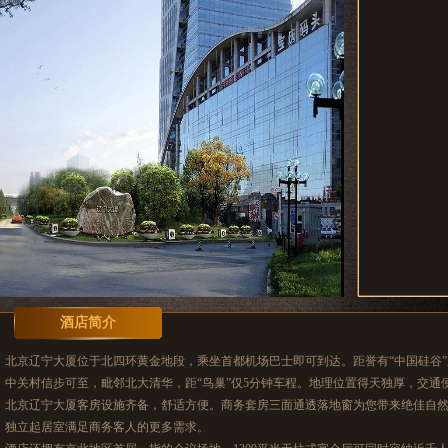
酒店简介
北京辽宁大厦位于北四环黄金地段，乘坐首都机场巴士即可到达。距誉有“中国硅谷
中关村信步可至，毗邻北大清华，距“鸟巢”仅5分钟车程。地理位置得天独厚，交通
北京辽宁大厦客房设施齐备，舒适方便。商务套房三面通透落地窗为您带来绝佳自
独立起居室满足商务客人的更多需求。